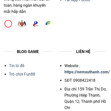
toàn, hàng ngàn khuyến
mãi hấp dẫn
BLOG GAME
LIÊN HỆ
Tin lô đề
Website :
https://nemxuthanh.com/
Trò chơi Fun88
SĐT 0908422418
Địa chỉ 159 Trần Thị Do,
Phường Hiệp Thành,
Quận 12, Thành phố Hồ
Chí