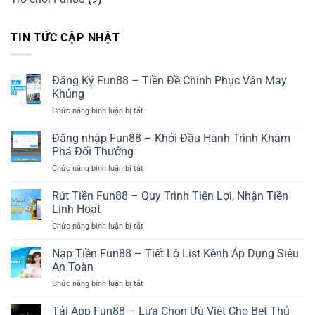
TIN TỨC CẬP NHẬT
Đăng Ký Fun88 – Tiền Đề Chinh Phục Vận May
Khủng
Chức năng bình luận bị tắt
ở
Đăng
Ký
Đăng nhập Fun88 – Khởi Đầu Hành Trình Khám
Fun88
Phá Đổi Thưởng
–
Chức năng bình luận bị tắt
ở
Tiền
Đăng
Đề
nhập
Rút Tiền Fun88 – Quy Trình Tiện Lợi, Nhận Tiền
Chinh
Fun88
Phục
Linh Hoạt
–
Vận
Chức năng bình luận bị tắt
ở
Khởi
May
Rút
Đầu
Khủng
Tiền
Nạp Tiền Fun88 – Tiết Lộ List Kênh Áp Dụng Siêu
Hành
Fun88
Trình
An Toàn
–
Khám
Chức năng bình luận bị tắt
ở
Quy
Phá
Nạp
Trình
Đổi
Tiền
Tải App Fun88 – Lựa Chọn Ưu Việt Cho Bet Thủ
Tiện
Thưởng