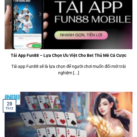
Tải App Fun88 – Lựa Chọn Ưu Việt Cho Bet Thủ Mê Cá Cược
Tải app Fun88 sẽ là lựa chọn để người chơi muốn đổi mới trải
nghiệm [...]
28
Th12