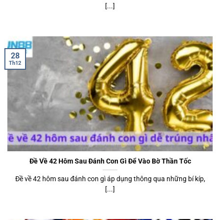
[...]
28
Th12
Đề Về 42 Hôm Sau Đánh Con Gì Để Vào Bờ Thần Tốc
Đề về 42 hôm sau đánh con gì áp dụng thông qua những bí kíp,
[...]