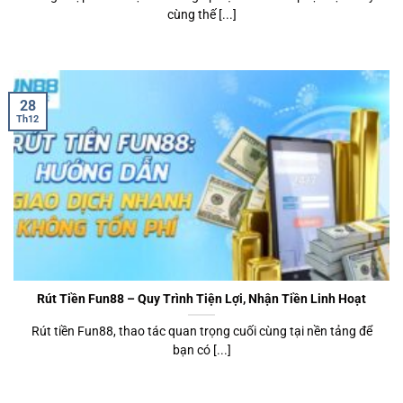
cùng thế [...]
28
Th12
Rút Tiền Fun88 – Quy Trình Tiện Lợi, Nhận Tiền Linh Hoạt
Rút tiền Fun88, thao tác quan trọng cuối cùng tại nền tảng để
bạn có [...]