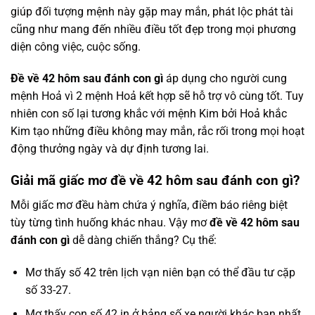
giúp đối tượng mệnh này gặp may mắn, phát lộc phát tài
cũng như mang đến nhiều điều tốt đẹp trong mọi phương
diện công việc, cuộc sống.
Đề về 42 hôm sau đánh con gì
áp dụng cho người cung
mệnh Hoả vì 2 mệnh Hoả kết hợp sẽ hỗ trợ vô cùng tốt. Tuy
nhiên con số lại tương khắc với mệnh Kim bởi Hoả khắc
Kim tạo những điều không may mắn, rắc rối trong mọi hoạt
động thưởng ngày và dự định tương lai.
Giải mã giấc mơ đề về 42 hôm sau đánh con gì?
Mỗi giấc mơ đều hàm chứa ý nghĩa, điềm báo riêng biệt
tùy từng tình huống khác nhau. Vậy mơ
đề về 42 hôm sau
đánh con gì
dễ dàng chiến thắng? Cụ thể:
Mơ thấy số 42 trên lịch vạn niên bạn có thể đầu tư cặp
số 33-27.
Mơ thấy con số 42 in ở bảng số xe người khác bạn nhất