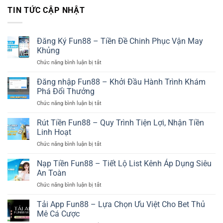
TIN TỨC CẬP NHẬT
Đăng Ký Fun88 – Tiền Đề Chinh Phục Vận May
Khủng
Chức năng bình luận bị tắt
ở
Đăng
Ký
Đăng nhập Fun88 – Khởi Đầu Hành Trình Khám
Fun88
Phá Đổi Thưởng
–
Chức năng bình luận bị tắt
ở
Tiền
Đăng
Đề
nhập
Rút Tiền Fun88 – Quy Trình Tiện Lợi, Nhận Tiền
Chinh
Fun88
Phục
Linh Hoạt
–
Vận
Chức năng bình luận bị tắt
ở
Khởi
May
Rút
Đầu
Khủng
Tiền
Nạp Tiền Fun88 – Tiết Lộ List Kênh Áp Dụng Siêu
Hành
Fun88
Trình
An Toàn
–
Khám
Chức năng bình luận bị tắt
ở
Quy
Phá
Nạp
Trình
Đổi
Tiền
Tải App Fun88 – Lựa Chọn Ưu Việt Cho Bet Thủ
Tiện
Thưởng
Fun88
Lợi,
Mê Cá Cược
–
Nhận