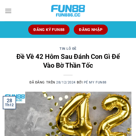
Chuyển
đến
nội
dung
ĐĂNG KÝ FUN88
ĐĂNG NHẬP
TIN LÔ ĐỀ
Đề Về 42 Hôm Sau Đánh Con Gì Để
Vào Bờ Thần Tốc
ĐÃ ĐĂNG TRÊN
28/12/2024
BỞI
PÉ MY FUN88
28
Th12