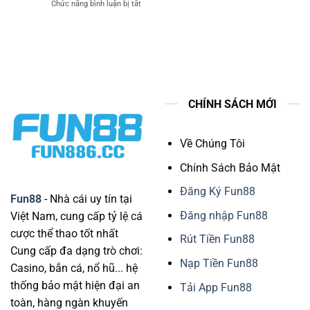
Chức năng bình luận bị tắt
ở
Tiết
Tiền
Tải
Lộ
Linh
App
List
Hoạt
Fun88
Kênh
–
Áp
Lựa
Dụng
Chọn
Siêu
Ưu
An
Việt
Toàn
CHÍNH SÁCH MỚI
Cho
Bet
Thủ
Về Chúng Tôi
Mê
Cá
Chính Sách Bảo Mật
Cược
Đăng Ký Fun88
Fun88
- Nhà cái uy tín tại
Đăng nhập Fun88
Việt Nam, cung cấp tỷ lệ cá
cược thể thao tốt nhất
Rút Tiền Fun88
Cung cấp đa dạng trò chơi:
Nạp Tiền Fun88
Casino, bắn cá, nổ hũ... hệ
thống bảo mật hiện đại an
Tải App Fun88
toàn, hàng ngàn khuyến