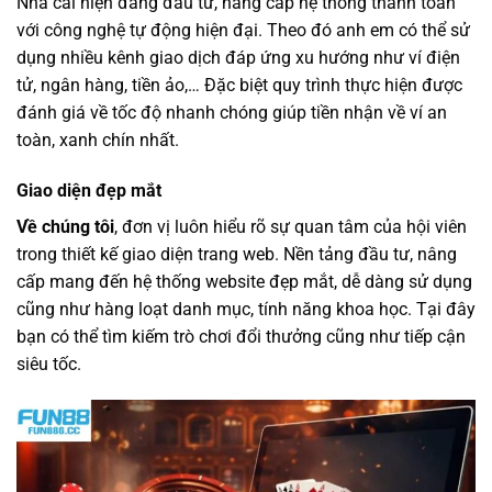
Nhà cái hiện đang đầu tư, nâng cấp hệ thống thanh toán
với công nghệ tự động hiện đại. Theo đó anh em có thể sử
dụng nhiều kênh giao dịch đáp ứng xu hướng như ví điện
tử, ngân hàng, tiền ảo,… Đặc biệt quy trình thực hiện được
đánh giá về tốc độ nhanh chóng giúp tiền nhận về ví an
toàn, xanh chín nhất.
Giao diện đẹp mắt
Về chúng tôi
, đơn vị luôn hiểu rõ sự quan tâm của hội viên
trong thiết kế giao diện trang web. Nền tảng đầu tư, nâng
cấp mang đến hệ thống website đẹp mắt, dễ dàng sử dụng
cũng như hàng loạt danh mục, tính năng khoa học. Tại đây
bạn có thể tìm kiếm trò chơi đổi thưởng cũng như tiếp cận
siêu tốc.