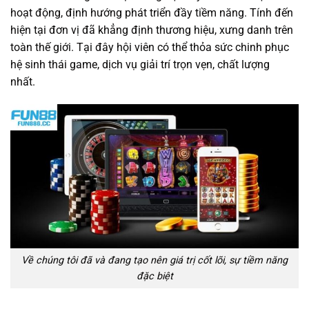
hoạt động, định hướng phát triển đầy tiềm năng. Tính đến
hiện tại đơn vị đã khẳng định thương hiệu, xưng danh trên
toàn thế giới. Tại đây hội viên có thể thỏa sức chinh phục
hệ sinh thái game, dịch vụ giải trí trọn vẹn, chất lượng
nhất.
Về chúng tôi đã và đang tạo nên giá trị cốt lõi, sự tiềm năng
đặc biệt