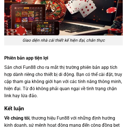
Giao diện nhà cái thiết kế hiện đại, chân thực
Phiên bản app tiện lợi
Sân chơi Fun88 cho ra mắt thị trường phiên bản app tích
hợp dành riêng cho thiết bị di động. Bạn có thể cài đặt, truy
cập tham gia không giới hạn với các tính năng thông minh,
hiện đại. Từ đó không phải quan ngại về tình trạng chặn
link hay lừa đảo.
Kết luận
Về chúng tôi
, thương hiệu Fun88 với những định hướng
kinh doanh, sứ mệnh hoạt động mang đến cộng đồng bet