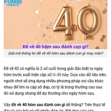
Giải mã thông tin đề về 40 hôm sau đánh con gì may mắn?
Đề về 40 có nghĩa là 2 số cuối trong giải đặc biệt ra ngày
hôm trước xuất hiện cặp số
lô đề
này. Dựa vào dữ liệu trên,
người chơi sẽ ứng dụng nhiều phương pháp soi cầu khác
nhau để tìm ra cặp số đẹp, có tỷ lệ trúng thưởng cao sau
đó sử dụng chúng để dự thưởng cho ngày hôm sau.
Vậy
đề về 40 hôm sau đánh con gì
dễ thắng? Trên thực tế
đây là câu hỏi có rất nhiều đáp án. Bởi dựa vào các