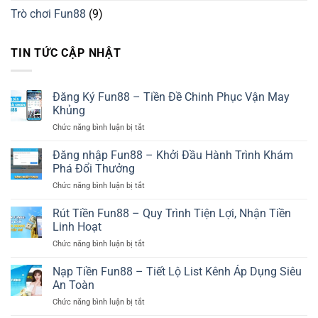
Trò chơi Fun88
(9)
TIN TỨC CẬP NHẬT
Đăng Ký Fun88 – Tiền Đề Chinh Phục Vận May
Khủng
Chức năng bình luận bị tắt
ở
Đăng
Ký
Đăng nhập Fun88 – Khởi Đầu Hành Trình Khám
Fun88
Phá Đổi Thưởng
–
Chức năng bình luận bị tắt
ở
Tiền
Đăng
Đề
nhập
Rút Tiền Fun88 – Quy Trình Tiện Lợi, Nhận Tiền
Chinh
Fun88
Phục
Linh Hoạt
–
Vận
Chức năng bình luận bị tắt
ở
Khởi
May
Rút
Đầu
Khủng
Tiền
Nạp Tiền Fun88 – Tiết Lộ List Kênh Áp Dụng Siêu
Hành
Fun88
Trình
An Toàn
–
Khám
Chức năng bình luận bị tắt
ở
Quy
Phá
Nạp
Trình