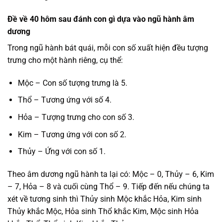
Đề về 40 hôm sau đánh con gì dựa vào ngũ hành âm
dương
Trong ngũ hành bát quái, mỗi con số xuất hiện đều tượng
trưng cho một hành riêng, cụ thể:
Mộc – Con số tượng trưng là 5.
Thổ – Tương ứng với số 4.
Hỏa – Tượng trưng cho con số 3.
Kim – Tương ứng với con số 2.
Thủy – Ứng với con số 1.
Theo âm dương ngũ hành ta lại có: Mộc – 0, Thủy – 6, Kim
– 7, Hỏa – 8 và cuối cùng Thổ – 9. Tiếp đến nếu chúng ta
xét về tương sinh thì Thủy sinh Mộc khắc Hỏa, Kim sinh
Thủy khắc Mộc, Hỏa sinh Thổ khắc Kim, Mộc sinh Hỏa