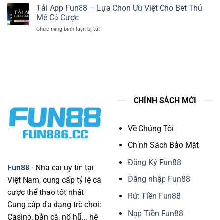
Đổi
Tiền
Tải App Fun88 – Lựa Chọn Ưu Việt Cho Bet Thủ
Tiện
Thưởng
Fun88
Lợi,
Mê Cá Cược
–
Nhận
Chức năng bình luận bị tắt
ở
Tiết
Tiền
Tải
Lộ
Linh
App
List
Hoạt
Fun88
Kênh
–
Áp
Lựa
Dụng
Chọn
Siêu
Ưu
An
Việt
Toàn
CHÍNH SÁCH MỚI
Cho
Bet
Thủ
Về Chúng Tôi
Mê
Cá
Chính Sách Bảo Mật
Cược
Đăng Ký Fun88
Fun88
- Nhà cái uy tín tại
Đăng nhập Fun88
Việt Nam, cung cấp tỷ lệ cá
cược thể thao tốt nhất
Rút Tiền Fun88
Cung cấp đa dạng trò chơi:
Nạp Tiền Fun88
Casino, bắn cá, nổ hũ... hệ