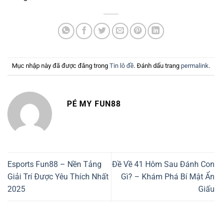
Mục nhập này đã được đăng trong
Tin lô đề
. Đánh dấu trang
permalink
.
PÉ MY FUN88
Esports Fun88 – Nền Tảng
Đề Về 41 Hôm Sau Đánh Con
Giải Trí Được Yêu Thích Nhất
Gì? – Khám Phá Bí Mật Ẩn
2025
Giấu