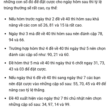
những con số đó để đặt cược cho ngày hôm sau thì tỷ lệ
trúng thưởng sẽ rất cao, cụ thể:
Nếu hôm trước ngày thứ 2 đề về 40 thì hôm sau khả
năng về các con số 26, 81 và 15 là rất cao.
Ngày thứ 3 mà đề về 40 thì hôm sau nên đánh cặp 78,
94 và 66.
Trường hợp hôm thứ 4 đề về 40 thì ngày thứ 5 nên chọn
đánh các cặp số như: 90, 21 và 60.
Đề hôm thứ 5 mà về 40 thì ngày thứ 6 chốt ngay 31, 73,
43 và 03 để đặt cược.
Nếu ngày thứ 6 đề về 40 thì sang ngày thứ 7 các bạn
nên đặt cược vào những cặp số sau: 55, 70, 45 và 49 để
nâng cao tỷ lệ thắng.
Đề 40 xuất hiện vào ngày thứ 7 thì chủ nhật nên chọn
những cặp số sau: 34, 97, 14 và 99.