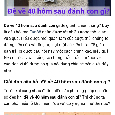
Đề về 40 hôm sau đánh con gì
để giành chiến thắng? Đây
là câu hỏi mà
Fun88
nhận được rất nhiều trong thời gian
vừa qua. Hiểu được mối quan tâm của cược thủ, chúng tôi
đã nghiên cứu và tổng hợp lại một số kiến thức để giúp
bạn trả lời được câu hỏi này một cách chính xác, hiệu quả.
Nếu như các bạn cũng có chung thắc mắc như hội viên
của đơn vị thì đừng bỏ qua nội dung chia sẻ bên dưới đây
nhé!
Giải đáp câu hỏi đề về 40 hôm sau đánh con gì?
Trước khi cùng nhau đi tìm hiểu các phương pháp soi cầu
số đẹp khi
đề về 40 hôm sau đánh con gì
? Thì chúng ta
cần phải hiểu rõ khái niệm “đề về” có ý nghĩa như thế nào?