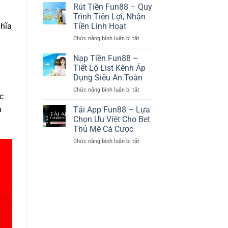
Vận
nhập
Rút Tiền Fun88 – Quy
May
Fun88
Trình Tiện Lợi, Nhận
Khủng
–
Tiền Linh Hoạt
ghĩa
Khởi
Chức năng bình luận bị tắt
ở
Đầu
Rút
Hành
Tiền
Trình
Nạp Tiền Fun88 –
Fun88
Khám
Tiết Lộ List Kênh Áp
–
Phá
Dụng Siêu An Toàn
Quy
Đổi
Chức năng bình luận bị tắt
ở
Trình
Thưởng
c
Nạp
Tiện
Tiền
à
Lợi,
Tải App Fun88 – Lựa
Fun88
Nhận
Chọn Ưu Việt Cho Bet
–
Tiền
Thủ Mê Cá Cược
Tiết
Linh
Chức năng bình luận bị tắt
ở
Lộ
Hoạt
Tải
List
App
Kênh
Fun88
Áp
–
Dụng
Lựa
Siêu
Chọn
An
Ưu
Toàn
Việt
Cho
Bet