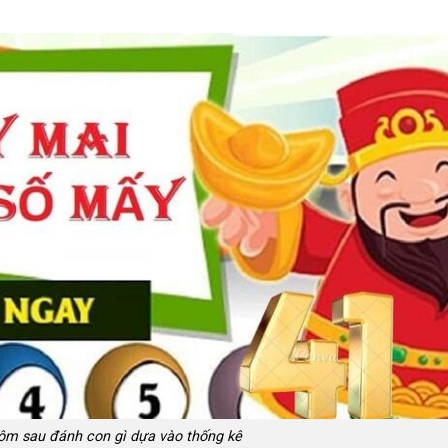
ôm sau đánh con gì dựa vào thống kê