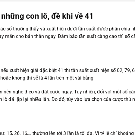
những con lô, đề khi về 41
 các số thường thấy và xuất hiện dưới tần suất được phân chia 
may mắn cho bản thân ngay. Đảm bảo tần suất càng cao thì số c
nếu xuất hiện giải đặc biệt 41 thì tần suất xuất hiện số 02, 79, 
 hoặc không thì sẽ là 4 lần trên một vài bảng.
nên nghe theo và đặt cược ngay. Tuy nhiên, đối với một số cá
n lô đã lặp lại nhiều lần. Do đó, tùy vào lựa chọn của cược thủ 
ư: 15, 26, 16,… thường lên tới 3 lần là tối đa. Vì tỷ lệ chỉ khoảng