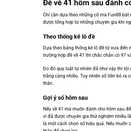
Đề về 41 hôm sau đánh c
Chỉ cần dựa theo những cố mà Fun88 bật m
được tổng hợp từ những chuyên gia khi ngh
Theo thống kê lô đề
Dựa theo bảng thống kê lô đề từ xưa đến 
trường hợp đề về 41 thì chắc chắn có 97 và 
Do đó quy luật tự nhiên đã như vậy thì tộ
trắng càng nhiều. Tuy nhiên số tiền bỏ ra 
thân.
Gợi ý số hôm sau
Nếu về 41 mà muốn đánh cho hôm sau để dà
vì đã được chuyên gia thử nghiệm nhiều lần
là một cách chọn số hiệu quả. Nếu muốn c
thân để chọn lọc.