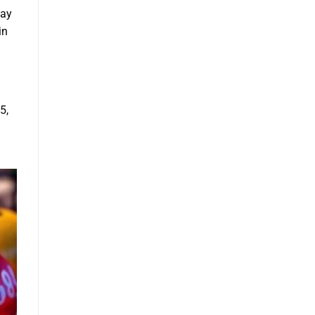
gay
in
5,