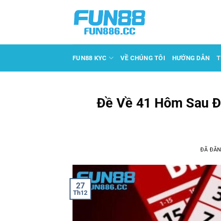
Chuyển
đến
nội
dung
FUN88 KYC
VỀ CHÚNG TÔI
HƯỚNG DẪN
T
Đề Về 41 Hôm Sau Đ
ĐÃ ĐĂ
27
Th12