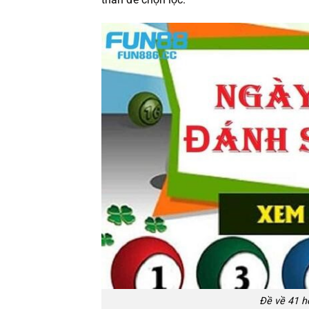
Đề về 41 h