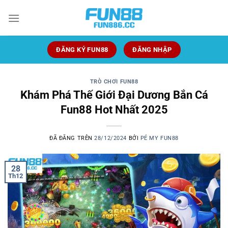
Chuyển
đến
nội
dung
ĐĂNG KÝ FUN88
ĐĂNG NHẬP
TRÒ CHƠI FUN88
Khám Phá Thế Giới Đại Dương Bắn Cá
Fun88 Hot Nhất 2025
ĐÃ ĐĂNG TRÊN
28/12/2024
BỞI
PÉ MY FUN88
28
Th12