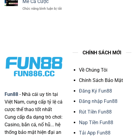
Lợi,
Mê Cá Cược
–
Nhận
Chức năng bình luận bị tắt
ở
Tiết
Tiền
Tải
Lộ
Linh
App
List
Hoạt
Fun88
Kênh
–
Áp
Lựa
Dụng
Chọn
Siêu
Ưu
An
Việt
Toàn
CHÍNH SÁCH MỚI
Cho
Bet
Thủ
Về Chúng Tôi
Mê
Cá
Chính Sách Bảo Mật
Cược
Đăng Ký Fun88
Fun88
- Nhà cái uy tín tại
Đăng nhập Fun88
Việt Nam, cung cấp tỷ lệ cá
cược thể thao tốt nhất
Rút Tiền Fun88
Cung cấp đa dạng trò chơi:
Nạp Tiền Fun88
Casino, bắn cá, nổ hũ... hệ
thống bảo mật hiện đại an
Tải App Fun88