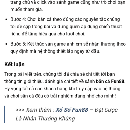
trang chủ và click vào sảnh game cũng như trò chơi bạn
muốn tham gia.
Bước 4: Chơi bắn cá theo đúng các nguyên tắc chúng
tôi đề cập trong bài và đừng quên áp dụng chiến thuật
riêng để tăng hiệu quả cho lượt chơi.
Bước 5: Kết thúc ván game anh em sẽ nhận thưởng theo
quy định mà hệ thống thiết lập ngay từ đầu.
Kết luận
Trong bài viết trên, chúng tôi đã chia sẻ chi tiết tới bạn
thông tin giới thiệu, đánh giá chi tiết về sảnh
bắn cá Fun88
.
Hy vọng tất cả các khách hàng khi truy cập vào hệ thống
và chơi săn cá đều có trải nghiệm đáng nhớ cho mình!
>>> Xem thêm :
Xổ Số Fun88
– Đặt Cược
Là Nhận Thưởng Khủng