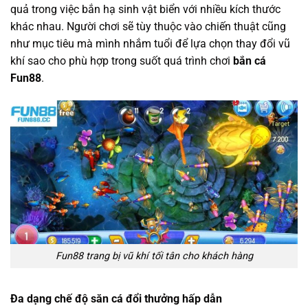
quả trong việc bắn hạ sinh vật biển với nhiều kích thước
khác nhau. Người chơi sẽ tùy thuộc vào chiến thuật cũng
như mục tiêu mà mình nhắm tuổi để lựa chọn thay đổi vũ
khí sao cho phù hợp trong suốt quá trình chơi
bắn cá
Fun88
.
Fun88 trang bị vũ khí tối tân cho khách hàng
Đa dạng chế độ săn cá đổi thưởng hấp dẫn