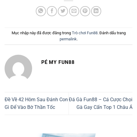
Mục nhập này đã được đăng trong
Trò chơi Fun88
. Đánh dấu trang
permalink
.
PÉ MY FUN88
Đề Về 42 Hôm Sau Đánh Con
Đá Gà Fun88 – Cá Cược Chọi
Gì Để Vào Bờ Thần Tốc
Gà Gay Cấn Top 1 Châu Á