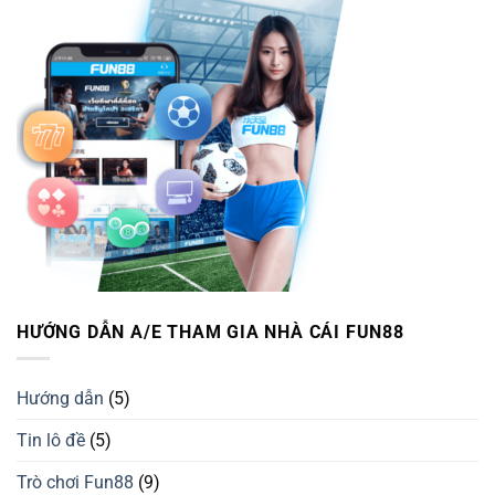
HƯỚNG DẪN A/E THAM GIA NHÀ CÁI FUN88
Hướng dẫn
(5)
Tin lô đề
(5)
Trò chơi Fun88
(9)