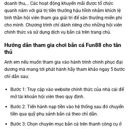
doanh thu,… Các hoạt động khuyến mãi được tổ chức
quanh năm với giá trị tiền thưởng hậu hĩnh nhằm khích lệ
tinh thần hội viên tham gia giải trí để săn thưởng miễn phí
cho mình. Chương trình chỉ dành riêng cho những hội viên
chính thức và sử dụng dịch vụ bắn cá trên trang chủ.
Hướng dẫn tham gia chơi bắn cá Fun88 cho tân
thủ
Anh em nếu muốn tham gia vào hành trình chinh phục đại
dương mà mang tới phát hành hãy tham khảo ngay 5 bước
chỉ dẫn sau:
Bước 1: Truy cập vào website chính thức của nhà cái để
mở tài khoản hội viên theo quy định.
Bước 2: Tiến hành nạp tiền vào hệ thống sau đó chuyển
tiền qua quỹ phụ sảnh bắn cá theo chỉ dẫn.
Bước 3: Chọn chuyên mục bắn cá trên thanh công cụ ở