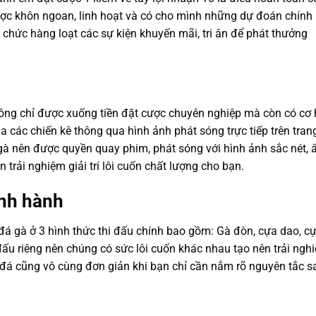
cược khôn ngoan, linh hoạt và có cho mình những dự đoán chính
 chức hàng loạt các sự kiện khuyến mãi, tri ân để phát thưởng
hông chỉ được xuống tiền đặt cược chuyên nghiệp mà còn có cơ 
a các chiến kê thông qua hình ảnh phát sóng trực tiếp trên tran
i gà nên được quyền quay phim, phát sóng với hình ảnh sắc nét,
 trải nghiệm giải trí lôi cuốn chất lượng cho bạn.
ịnh hành
 gà ở 3 hình thức thi đấu chính bao gồm: Gà đòn, cựa dao, c
 đấu riêng nên chúng có sức lôi cuốn khác nhau tạo nên trải ngh
 đá cũng vô cùng đơn giản khi bạn chỉ cần nắm rõ nguyên tắc s