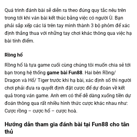
Quá trình đánh bài sẽ diễn ra theo đúng quy tắc nêu trên
trong tới khi ván bài kết thúc bằng việc có người Ù. Bạn
phải sắp xếp các lá trên tay mình thành 3 bộ phỏm để xác
định thắng thua với những tay chơi khác thông qua việc hạ
bài tính điểm.
Rồng hổ
Rồng hổ là tựa game cuối cùng chúng tôi muốn chia sẻ tới
bạn trong hệ thống
game bài Fun88
. Hai bên Rồng/
Dragon và Hổ/ Tiger trước khi hạ bài, xác định số thì người
chơi phải đưa ra quyết định đặt cược để dự đoán về kết
quả trong ván game. Anh em có thể dễ dàng xuống tiền dự
đoán thông qua rất nhiều hình thức cược khác nhau như:
Cược rồng – cược hổ – cược hoà.
Hướng dẫn tham gia đánh bài tại Fun88 cho tân
thủ