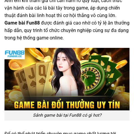
Anh em khi tham gia chỉ cần nắm rõ quy luật, cách thức
vận hành của các lá bài tây trong game, áp dụng chiến
thuật đánh bài linh hoạt thì cơ hội thắng vô cùng lớn.
Game bài Fun88
được đánh giá cao nhờ có tỷ lệ ăn thưởng
hấp dẫn, quy trình tổ chức chuyên nghiệp cùng sự đa dạng
trong hệ thống game online.
Sảnh game bài tại Fun88 có gì hot?
Để có thể phát triển chuyên mục game chất lượng tới