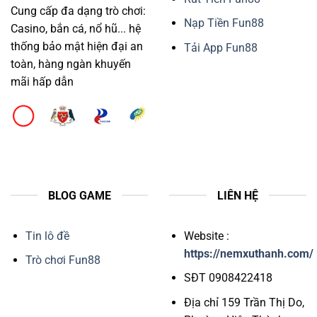
Cung cấp đa dạng trò chơi:
Nạp Tiền Fun88
Casino, bắn cá, nổ hũ... hệ
thống bảo mật hiện đại an
Tải App Fun88
toàn, hàng ngàn khuyến
mãi hấp dẫn
BLOG GAME
LIÊN HỆ
Tin lô đề
Website :
https://nemxuthanh.com/
Trò chơi Fun88
SĐT 0908422418
Địa chỉ 159 Trần Thị Do,