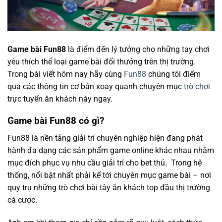
Game bài Fun88
là điểm đến lý tưởng cho những tay chơi
yêu thích thể loại game bài đổi thưởng trên thị trường.
Trong bài viết hôm nay hãy cùng
Fun88
chúng tôi điểm
qua các thông tin cơ bản xoay quanh chuyên mục
trò chơi
trực tuyến ăn khách này ngay.
Game bài Fun88 có gì?
Fun88 là nền tảng giải trí chuyên nghiệp hiện đang phát
hành đa dạng các sản phẩm game online khác nhau nhằm
mục đích phục vụ nhu cầu giải trí cho bet thủ. Trong hệ
thống, nổi bật nhất phải kể tới chuyên mục game bài – nơi
quy trụ những trò chơi bài tây ăn khách top đầu thị trường
cá cược.