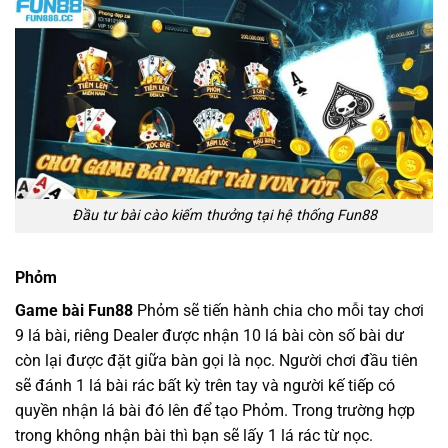
Đầu tư bài cào kiếm thưởng tại hệ thống Fun88
Phỏm
Game bài Fun88
Phỏm sẽ tiến hành chia cho mỗi tay chơi
9 lá bài, riêng Dealer được nhận 10 lá bài còn số bài dư
còn lại được đặt giữa bàn gọi là nọc. Người chơi đầu tiên
sẽ đánh 1 lá bài rác bất kỳ trên tay và người kế tiếp có
quyền nhận lá bài đó lên để tạo Phỏm. Trong trường hợp
trong không nhận bài thì bạn sẽ lấy 1 lá rác từ nọc.