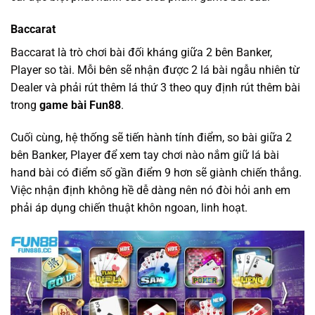
Baccarat
Baccarat là trò chơi bài đối kháng giữa 2 bên Banker,
Player so tài. Mỗi bên sẽ nhận được 2 lá bài ngẫu nhiên từ
Dealer và phải rút thêm lá thứ 3 theo quy định rút thêm bài
trong
game bài Fun88
.
Cuối cùng, hệ thống sẽ tiến hành tính điểm, so bài giữa 2
bên Banker, Player để xem tay chơi nào nắm giữ lá bài
hand bài có điểm số gần điểm 9 hơn sẽ giành chiến thắng.
Việc nhận định không hề dễ dàng nên nó đòi hỏi anh em
phải áp dụng chiến thuật khôn ngoan, linh hoạt.