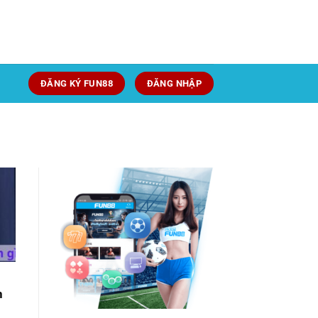
ĐĂNG KÝ FUN88
ĐĂNG NHẬP
h