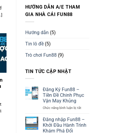
HƯỚNG DẪN A/E THAM
ể
GIA NHÀ CÁI FUN88
.]
Hướng dẫn
(5)
Tin lô đề
(5)
Trò chơi Fun88
(9)
TIN TỨC CẬP NHẬT
án
u
Đăng Ký Fun88 –
Tiền Đề Chinh Phục
Vận May Khủng
t
Chức năng bình luận bị tắt
ở
i
Đăng
Ký
Đăng nhập Fun88 –
Fun88
Khởi Đầu Hành Trình
–
Khám Phá Đổi