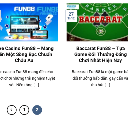
27
Th12
ve Casino Fun88 – Mang
Baccarat Fun88 – Tựa
ến Một Sòng Bạc Chuẩn
Game Đổi Thưởng Đáng
Châu Âu
Chơi Nhất Hiện Nay
ve casino Fun88 mang đến cho
Baccarat Fun88 là một game bà
ời chơi những trải nghiệm tuyệt
đổi thưởng hấp dẫn, gay cấn v
vời. Nền tảng [...]
thu hút [...]
1
2