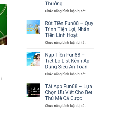
Tiền
Thưởng
Đề
Chinh
Chức năng bình luận bị tắt
ở
Phục
Đăng
Vận
nhập
Rút Tiền Fun88 – Quy
May
Fun88
Trình Tiện Lợi, Nhận
Khủng
–
Tiền Linh Hoạt
Khởi
Chức năng bình luận bị tắt
ở
Đầu
Rút
Hành
Tiền
Trình
Nạp Tiền Fun88 –
Fun88
Khám
Tiết Lộ List Kênh Áp
–
Phá
Dụng Siêu An Toàn
Quy
Đổi
Chức năng bình luận bị tắt
ở
Trình
Thưởng
i
Nạp
Tiện
Tiền
à
Lợi,
Tải App Fun88 – Lựa
Fun88
Nhận
Chọn Ưu Việt Cho Bet
–
Tiền
Thủ Mê Cá Cược
Tiết
Linh
Chức năng bình luận bị tắt
ở
Lộ
Hoạt
Tải
List
App
Kênh
Fun88
Áp
–
Dụng
Lựa
Siêu
Chọn
An