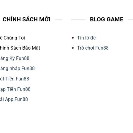
CHÍNH SÁCH MỚI
BLOG GAME
ề Chúng Tôi
Tin lô đề
hính Sách Bảo Mật
Trò chơi Fun88
ăng Ký Fun88
ăng nhập Fun88
út Tiền Fun88
ạp Tiền Fun88
ải App Fun88