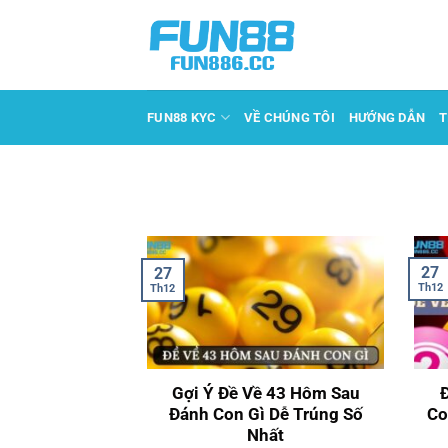
Chuyển
đến
nội
dung
FUN88 KYC
VỀ CHÚNG TÔI
HƯỚNG DẪN
T
27
27
Th12
Th12
Gợi Ý Đề Về 43 Hôm Sau
Đánh Con Gì Dễ Trúng Số
Co
Nhất