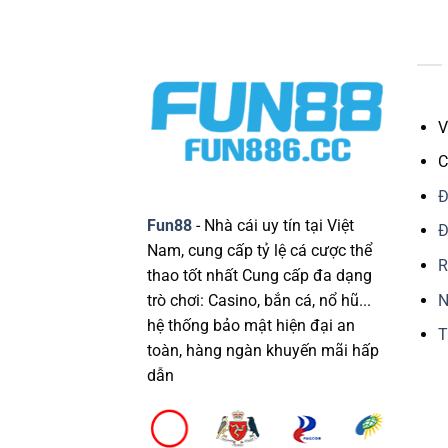
V
C
Đ
Fun88
- Nhà cái uy tín tại Việt
Đ
Nam, cung cấp tỷ lệ cá cược thể
R
thao tốt nhất Cung cấp đa dạng
N
trò chơi: Casino, bắn cá, nổ hũ...
hệ thống bảo mật hiện đại an
T
toàn, hàng ngàn khuyến mãi hấp
dẫn