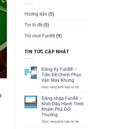
Hướng dẫn
(5)
Tin lô đề
(5)
Trò chơi Fun88
(9)
TIN TỨC CẬP NHẬT
Đăng Ký Fun88 –
Tiền Đề Chinh Phục
Vận May Khủng
Chức năng bình luận bị tắt
ở
Đăng
ể
Ký
Đăng nhập Fun88 –
Fun88
Khởi Đầu Hành Trình
–
Khám Phá Đổi
Tiền
Thưởng
Đề
Chinh
Chức năng bình luận bị tắt
ở
Phục
Đăng