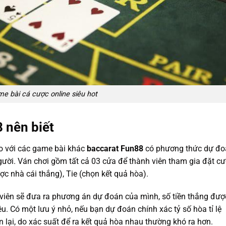
e bài cá cược online siêu hot
 nên biết
so với các game bài khác
baccarat Fun88
có phương thức dự đo
người. Ván chơi gồm tất cả 03 cửa để thành viên tham gia đặt cư
ợc nhà cái thắng), Tie (chọn kết quả hòa).
 viên sẽ đưa ra phương án dự đoán của mình, số tiền thắng đượ
u. Có một lưu ý nhỏ, nếu bạn dự đoán chính xác tỷ số hòa tỉ lệ
 lại, do xác suất để ra kết quả hòa nhau thường khó ra hơn.