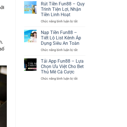
Vận
nhập
Rút Tiền Fun88 – Quy
hởi
May
Fun88
Trình Tiện Lợi, Nhận
Khủng
–
Tiền Linh Hoạt
Khởi
Chức năng bình luận bị tắt
ở
Đầu
Rút
Hành
Tiền
Trình
Nạp Tiền Fun88 –
Fun88
Khám
Tiết Lộ List Kênh Áp
–
n,
Phá
Dụng Siêu An Toàn
Quy
Đổi
 số
Chức năng bình luận bị tắt
ở
Trình
Thưởng
Nạp
Tiện
Tiền
Lợi,
Tải App Fun88 – Lựa
Fun88
Nhận
Chọn Ưu Việt Cho Bet
–
Tiền
Thủ Mê Cá Cược
Tiết
Linh
Chức năng bình luận bị tắt
ở
Lộ
Hoạt
Tải
List
App
Kênh
Fun88
Áp
–
Dụng
Lựa
Siêu
Chọn
An
Ưu
Toàn
Việt
Cho
Bet