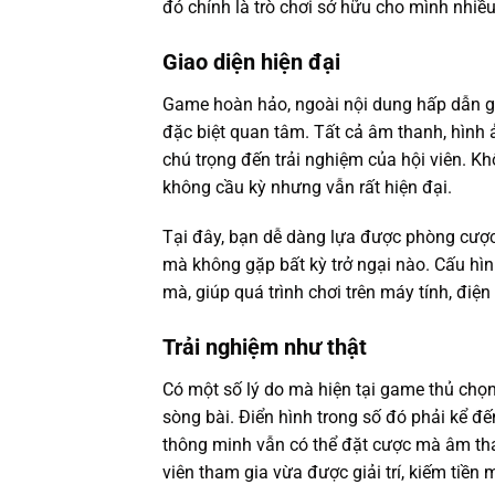
đó chính là trò chơi sở hữu cho mình nhiề
Giao diện hiện đại
Game hoàn hảo, ngoài nội dung hấp dẫn gia
đặc biệt quan tâm. Tất cả âm thanh, hình 
chú trọng đến trải nghiệm của hội viên. K
không cầu kỳ nhưng vẫn rất hiện đại.
Tại đây, bạn dễ dàng lựa được phòng cượ
mà không gặp bất kỳ trở ngại nào. Cấu hì
mà, giúp quá trình chơi trên máy tính, điện 
Trải nghiệm như thật
Có một số lý do mà hiện tại game thủ chọn
sòng bài. Điển hình trong số đó phải kể đến
thông minh vẫn có thể đặt cược mà âm tha
viên tham gia vừa được giải trí, kiếm tiền 