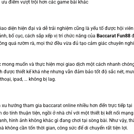
u ưu điểm vượt trội hơn các game bài khác
o diện hiện đại và dễ trải nghiệm cũng là yếu tố được hội viên
ảnh, bố cục, cách sắp xếp vị trí chức năng của
Baccarat Fun88
đ
hông quá rườm rà, mọi thứ đều vừa đủ tạo cảm giác chuyên nghi
c mong muốn và thực hiện mọi giao dịch một cách nhanh chón
nh được thiết kế khá nhẹ nhưng vẫn đảm bảo tốt độ sắc nét, mư
thoại, ipad, … không bị lag.
 xu hướng tham gia baccarat online nhiều hơn đến trực tiếp tại
 do tính thuận tiện, ngồi ở nhà chỉ với một thiết bị kết nối mạng
nh, hình ảnh không khác gì đang chơi tại sòng bài. Như vậy, t
mà không cần tốn thời gian, công sức để di chuyển rất tiện lợi.