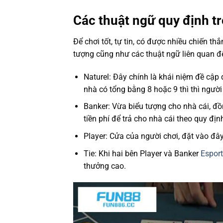
Các thuật ngữ quy định t
Để chơi tốt, tự tin, có được nhiều chiến th
tượng cũng như các thuật ngữ liên quan đ
Naturel: Đây chính là khái niệm đề cập 
nhà có tổng bằng 8 hoặc 9 thì thì ngườ
Banker: Vừa biểu tượng cho nhà cái, đồn
tiền phí để trả cho nhà cái theo quy địn
Player: Cửa của người chơi, đặt vào đây
Tie: Khi hai bên Player và Banker
Espor
thưởng cao.