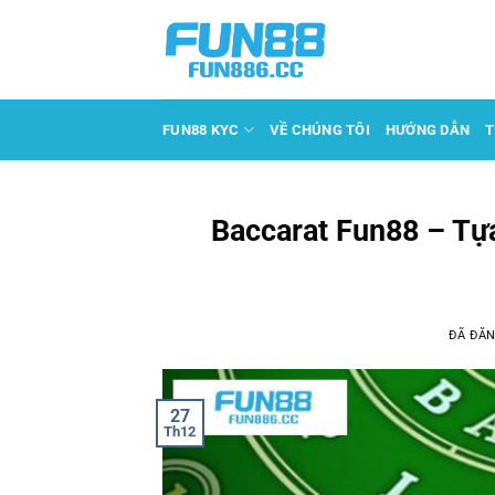
Chuyển
đến
nội
dung
FUN88 KYC
VỀ CHÚNG TÔI
HƯỚNG DẪN
T
Baccarat Fun88 – Tự
ĐÃ ĐĂ
27
Th12