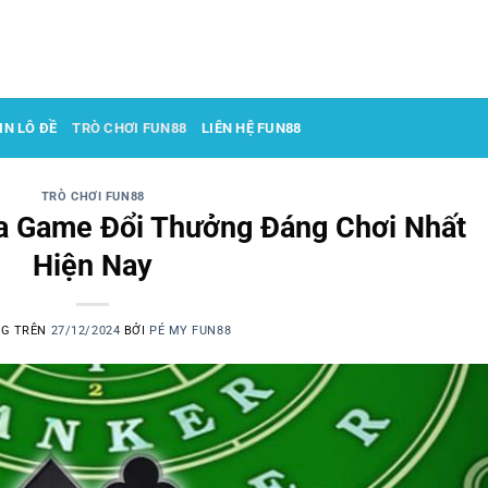
IN LÔ ĐỀ
TRÒ CHƠI FUN88
LIÊN HỆ FUN88
TRÒ CHƠI FUN88
a Game Đổi Thưởng Đáng Chơi Nhất
Hiện Nay
NG TRÊN
27/12/2024
BỞI
PÉ MY FUN88