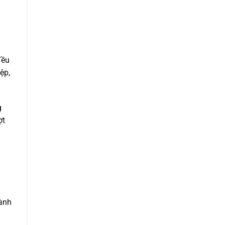
ều
ệp,
g
ợt
hành