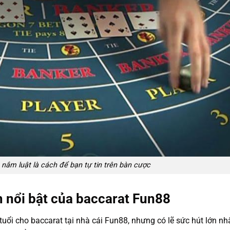
 nắm luật là cách để bạn tự tin trên bàn cược
 nổi bật của baccarat Fun88
 tuổi cho baccarat tại nhà cái Fun88, nhưng có lẽ sức hút lớn nh