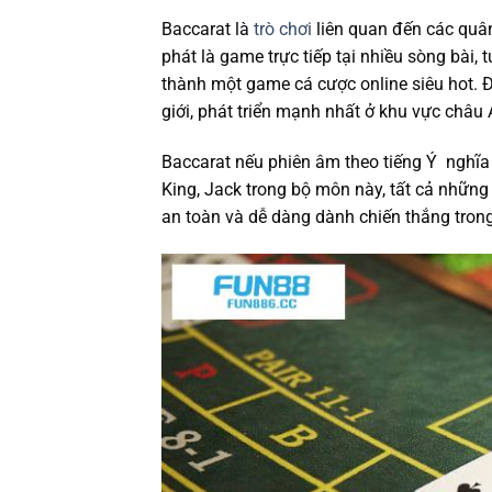
Baccarat là
trò chơi
liên quan đến các quân 
phát là game trực tiếp tại nhiều sòng bài
thành một game cá cược online siêu hot. Đ
giới, phát triển mạnh nhất ở khu vực châu
Baccarat nếu phiên âm theo tiếng Ý nghĩa
King, Jack trong bộ môn này, tất cả những
an toàn và dễ dàng dành chiến thắng tron